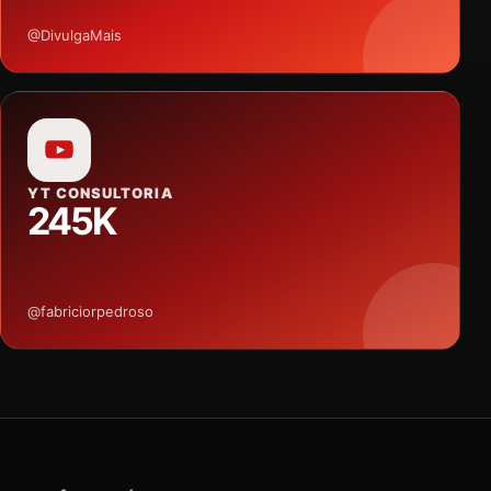
@DivulgaMais
YT CONSULTORIA
245K
@fabriciorpedroso